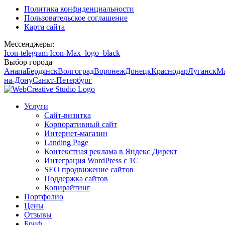
Политика конфиденциальности
Пользовательское соглашение
Карта сайта
Мессенджеры:
Icon-telegram
Icon-Max_logo_black
Выбор города
Анапа
Бердянск
Волгоград
Воронеж
Донецк
Краснодар
Луганск
М
на-Дону
Санкт-Петербург
Услуги
Сайт-визитка
Корпоративный сайт
Интернет-магазин
Landing Page
Контекстная реклама в Яндекс Директ
Интеграция WordPress c 1C
SEO продвижение сайтов
Поддержка сайтов
Копирайтинг
Портфолио
Цены
Отзывы
Бриф