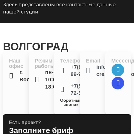
Здесь представлены все контактные данные
нашей студии
ВОЛГОГРАД
Наш
Режим
Телефоны
Email
Мессен
офис
работы
+7(949)-374-
info@web-
г.
пн-пт
89-95
creative.studi
Волгоград
10:00-
+7(961)-284-
18:00
72-51
Обратный
звонок
Есть проект?
Заполните бриф