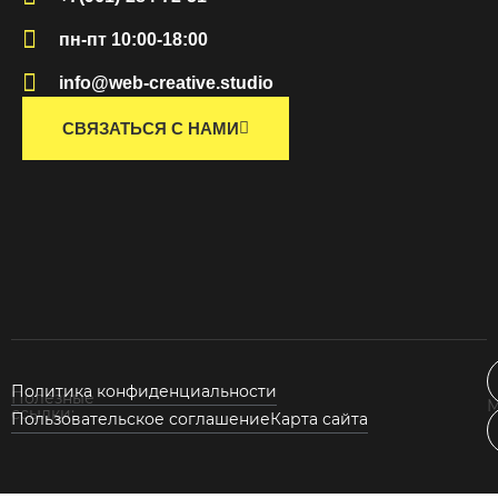
пн-пт 10:00-18:00
info@web-creative.studio
СВЯЗАТЬСЯ С НАМИ
Политика конфиденциальности
Полезные
М
ссылки:
Пользовательское соглашение
Карта сайта